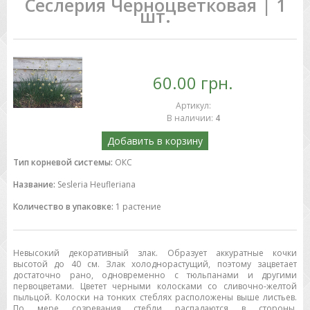
Сеслерия Черноцветковая | 1
шт.
60.00 грн.
Артикул
:
В наличии
:
4
Добавить в корзину
Тип корневой системы:
ОКС
Название:
Sesleria Heufleriana
Количество в упаковке:
1 растение
Невысокий декоративный злак. Образует аккуратные кочки
высотой до 40 см. Злак холоднорастущий, поэтому зацветает
достаточно рано, одновременно с тюльпанами и другими
первоцветами. Цветет черными колосками со сливочно-желтой
пыльцой. Колоски на тонких стеблях расположены выше листьев.
По мере созревания стебли распадаются в стороны.