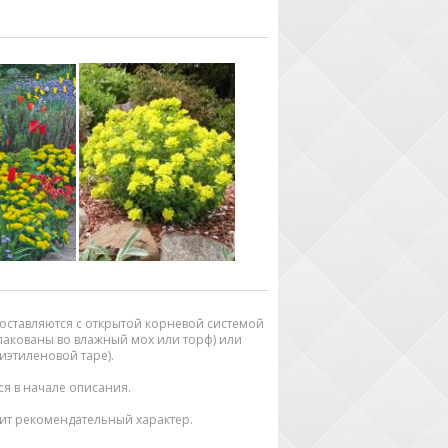
оставляются с открытой корневой системой
упакованы во влажный мох или торф) или
иэтиленовой таре).
тся в начале описания.
ит рекомендательный характер.