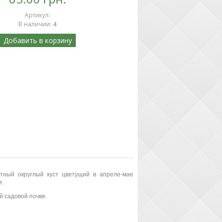
Артикул
:
В наличии
:
4
Добавить в корзину
ктный округлый куст цветущий в апреле-мае
и.
й садовой почве.