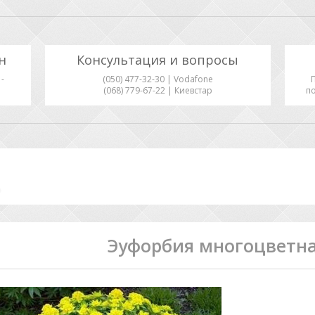
н
Консультация и вопросы
-
(050) 477-32-30 | Vodafone
(068) 779-67-22 | Киевстар
по
Эуфорбия многоцветная