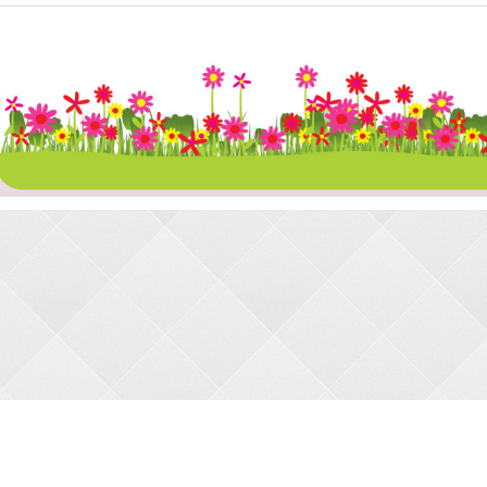
КАТАЛОГ
МЫ В СЕТИ
КОНТ
Новинки
Вконтакте
blacks
вка
Товары по акции
Facebook
(050) 