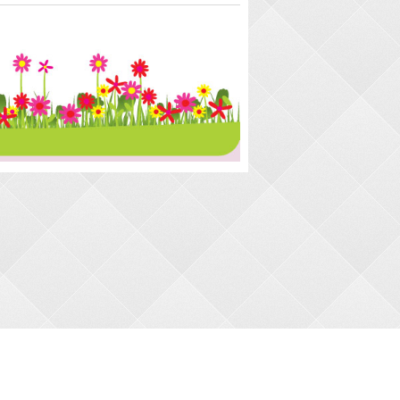
АКТЫ
timul2@gmail.com
477-32-30