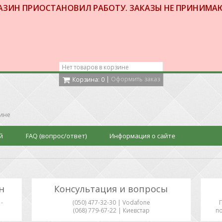
АЗИН ПРИОСТАНОВИЛ РАБОТУ. ЗАКАЗЫ НЕ ПРИНИМА
Нет товаров в корзине
|
Оформить заказ
Корзина:
0
аине
й
FAQ (вопрос/ответ)
Информация о сайте
н
Консультация и вопросы
-
(050) 477-32-30 | Vodafone
(068) 779-67-22 | Киевстар
по