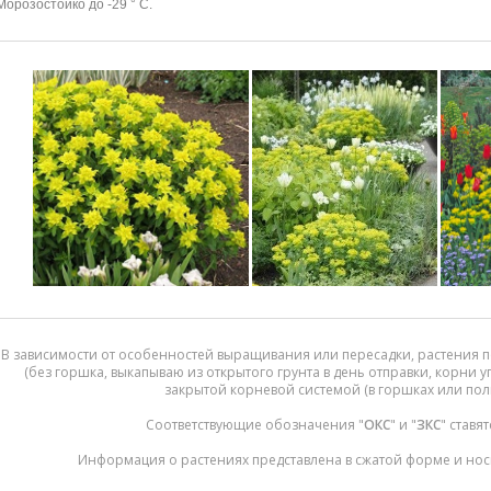
Морозостойко до -29 ° C.
В зависимости от особенностей выращивания или пересадки, растения п
(без горшка, выкапываю из открытого грунта в день отправки, корни 
закрытой корневой системой (в горшках или пол
Соответствующие обозначения "
ОКС
" и "
ЗКС
" ставя
Информация о растениях представлена в сжатой форме и нос