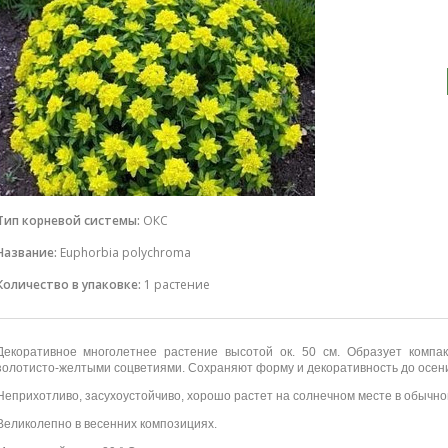
Тип корневой системы:
ОКС
Название:
Euphorbia polychroma
Количество в упаковке:
1 растение
Декоративное многолетнее растение высотой ок. 50 см. Образует компа
золотисто-желтыми соцветиями.
Сохраняют форму и декоративность до осен
Неприхотливо, засухоустойчиво, хорошо растет на солнечном месте в обычно
Великолепно в весенних композициях.