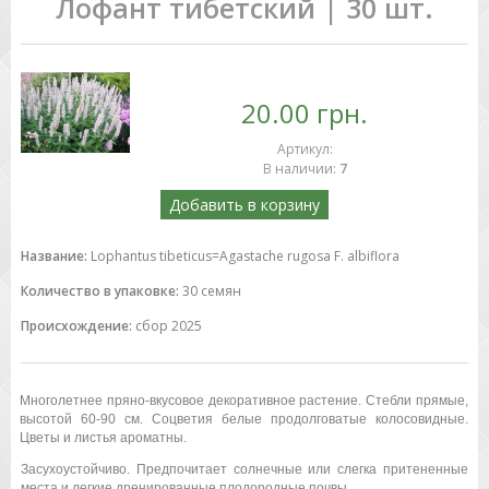
Лофант тибетский | 30 шт.
20.00 грн.
Артикул
:
В наличии
:
7
Добавить в корзину
Название:
Lophantus tibeticus=Agastache rugosa F. albiflora
Количество в упаковке:
30 семян
Происхождение:
сбор 2025
Многолетнее пряно-вкусовое декоративное растение. Стебли прямые,
высотой 60-90 см. Соцветия белые продолговатые колосовидные.
Цветы и листья ароматны.
Засухоустойчиво. Предпочитает солнечные или слегка притененные
места и легкие дренированные плодородные почвы.