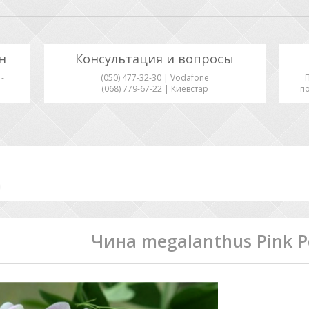
н
Консультация и вопросы
-
(050) 477-32-30 | Vodafone
(068) 779-67-22 | Киевстар
по
Чина megalanthus Pink P