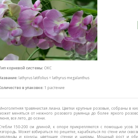
Тип корневой системы:
ОКС
Название:
lathyrus latifolius = lathyrus megalanthus
Количество в упаковке:
1 растение
Многолетняя травянистая лиана. Цветки крупные розовые, собраны в ки
может меняться от нежного розового румянца до более яркого розово
июня, все лето, до осени.
Стебли 150-200 см длиной, к опоре прикрепляются с помощью усов. Укр
изгородь. Может взбираться по решетке, карабкаться по стене или скво
гирлянды и конусы, цветущие стенки и ширмы. Мощный рост и оби