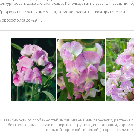
конкурировать даже с клематисами. Используется на срез, для создания бу
Предпочитает солнечные места, но может расти в легком притенении.
Морозостойка до -29 ° C.
В зависимости от особенностей выращивания или пересадки, растения п
(без горшка, выкапываю из открытого грунта в день отправки, корни 
закрытой корневой системой (в горшках или пол