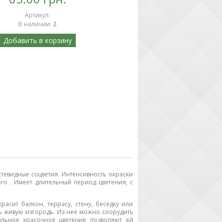
Артикул
:
В наличии
:
2
Добавить в корзину
стевидные соцветия. Интенсивность окраски
го . Имеет длительный период цветения, с
асит балкон, террасу, стену, беседку или
зь живую изгородь. Из нее можно соорудить
льное красочное цветение позволяют ей