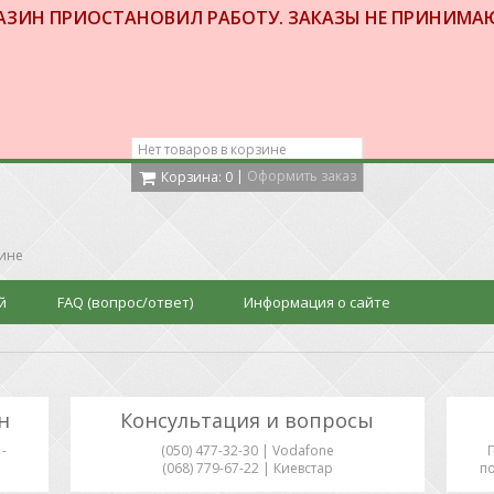
АЗИН ПРИОСТАНОВИЛ РАБОТУ. ЗАКАЗЫ НЕ ПРИНИМА
Нет товаров в корзине
|
Оформить заказ
Корзина:
0
аине
й
FAQ (вопрос/ответ)
Информация о сайте
н
Консультация и вопросы
-
(050) 477-32-30 | Vodafone
(068) 779-67-22 | Киевстар
по