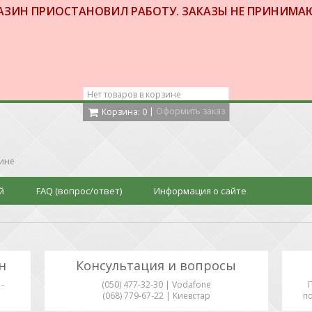
АЗИН ПРИОСТАНОВИЛ РАБОТУ. ЗАКАЗЫ НЕ ПРИНИМА
Нет товаров в корзине
|
Оформить заказ
Корзина:
0
аине
й
FAQ (вопрос/ответ)
Информация о сайте
н
Консультация и вопросы
-
(050) 477-32-30 | Vodafone
(068) 779-67-22 | Киевстар
по