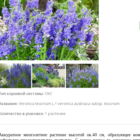
Тип корневой системы:
ОКС
Название:
Veronica teucrium L.= veronica austriaca subsp. teucrium
Количество в упаковке:
1 растение
Аккуратное многолетнее растение высотой ок.40 см, образующее ком
зубчатыми продолговатыми листьями. С конца весны до середины лет