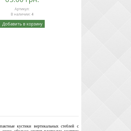
Артикул
:
В наличии
:
4
Добавить в корзину
пактные кустики вертикальных стеблей с
а очень обильно цветет плотными кистями