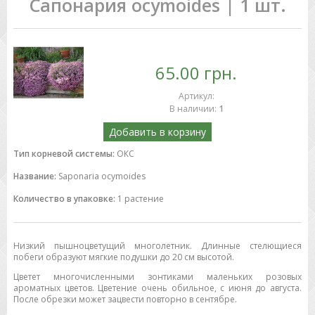
Сапонария ocymoides | 1 шт.
65.00 грн.
Артикул
:
В наличии
:
1
Добавить в корзину
Тип корневой системы:
ОКС
Название:
Saponaria ocymoides
Количество в упаковке:
1 растение
Низкий пышноцветущий многолетник. Длинные стелющиеся
побеги образуют мягкие подушки до 20 см высотой.
Цветет многочисленными зонтиками маленьких розовых
ароматных цветов. Цветение очень обильное, с июня до августа.
После обрезки может зацвести повторно в сентябре.