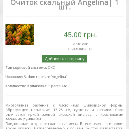
Очиток скальный Angelina| 1
шт.
45.00 грн.
Артикул
:
В наличии
:
10
Добавить в корзину
Тип корневой системы:
ОКС
Название:
Sedum rupestre 'Angelina'
Количество в упаковке:
1 растение
Многолетнее растение с листочками шиловидной формы,
образующее невысокие, 15-25 см, куртины и коврики. Сорт
отличается яркой желтой окраской листьев, с красноватым
весенним румянцем.
Предпочитает открытые солнечные места. В тени зеленеет и теряет
яркую окраску. Нетребовательно к почвам, быстро разрастается.