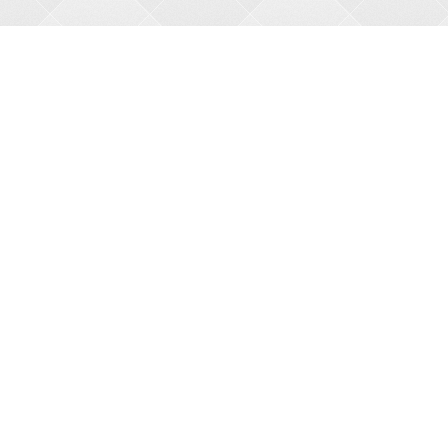
О НАС
О магазине
Оплата
Доставка
АКЦИИ
Новые товары
Бесплатная доставка
Праздничные скидки
КАТАЛОГ
Новинки
Товары по акции
Все товары
МЫ В СЕТИ
Вконтакте
Facebook
Twitter